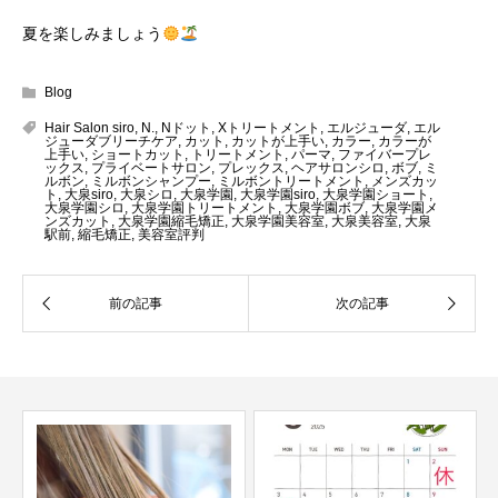
夏を楽しみましょう
Blog
Hair Salon siro
,
N.
,
Nドット
,
Xトリートメント
,
エルジューダ
,
エル
ジューダブリーチケア
,
カット
,
カットが上手い
,
カラー
,
カラーが
上手い
,
ショートカット
,
トリートメント
,
パーマ
,
ファイバープレ
ックス
,
プライベートサロン
,
プレックス
,
ヘアサロンシロ
,
ボブ
,
ミ
ルボン
,
ミルボンシャンプー
,
ミルボントリートメント
,
メンズカッ
ト
,
大泉siro
,
大泉シロ
,
大泉学園
,
大泉学園siro
,
大泉学園ショート
,
大泉学園シロ
,
大泉学園トリートメント
,
大泉学園ボブ
,
大泉学園メ
ンズカット
,
大泉学園縮毛矯正
,
大泉学園美容室
,
大泉美容室
,
大泉
駅前
,
縮毛矯正
,
美容室評判