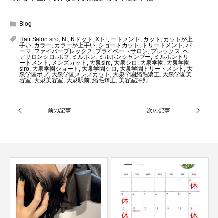
Blog
Hair Salon siro
,
N.
,
Nドット
,
Xトリートメント
,
カット
,
カットが上
手い
,
カラー
,
カラーが上手い
,
ショートカット
,
トリートメント
,
パ
ーマ
,
ファイバープレックス
,
プライベートサロン
,
プレックス
,
ヘ
アサロンシロ
,
ボブ
,
ミルボン
,
ミルボンシャンプー
,
ミルボントリ
ートメント
,
メンズカット
,
大泉siro
,
大泉シロ
,
大泉学園
,
大泉学園
siro
,
大泉学園ショート
,
大泉学園シロ
,
大泉学園トリートメント
,
大
泉学園ボブ
,
大泉学園メンズカット
,
大泉学園縮毛矯正
,
大泉学園美
容室
,
大泉美容室
,
大泉駅前
,
縮毛矯正
,
美容室評判