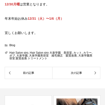
12/30月曜
は営業となります。
年末年始お休み
12/31（火）〜1/6（月）
宜しくお願いします。
Blog
Hair Salon siro
,
Hair Salon siro 大泉学園 美容室
,
カット
,
カラー
,
ボブ
,
大泉学園
,
大泉学園美容室 縮毛矯正 髪質改善
,
大泉学園美
容室.髪質改善.トリートメント