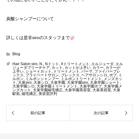
炭酸シャンプーについて
詳しくは是非siroのスタッフまで
Blog
Hair Salon siro
,
N.
,
Nドット
,
Xトリートメント
,
エルジューダ
,
エル
ジューダブリーチケア
,
カット
,
カットが上手い
,
カラー
,
カラーが
上手い
,
ショートカット
,
トリートメント
,
パーマ
,
ファイバープレ
ックス
,
プライベートサロン
,
プレックス
,
ヘアサロンシロ
,
ボブ
,
ミ
ルボン
,
ミルボンシャンプー
,
ミルボントリートメント
,
メンズカッ
ト
,
大泉siro
,
大泉シロ
,
大泉学園
,
大泉学園siro
,
大泉学園ショート
,
大泉学園シロ
,
大泉学園トリートメント
,
大泉学園ボブ
,
大泉学園メ
ンズカット
,
大泉学園縮毛矯正
,
大泉学園美容室
,
大泉美容室
,
大泉
駅前
,
縮毛矯正
,
美容室評判