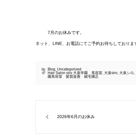
7月のお休みです。
ネット、LINE、お電話にてご予約お待ちしておりま
Blog
,
Uncategorized
Hair Salon siro 大泉学園 美容室
,
大泉siro
,
大泉シロ
,
園美容室 髪質改善 縮毛矯正
2026年6月のお休み