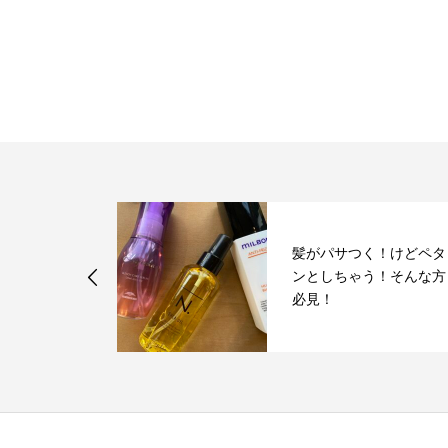
髪がパサつく！けどペタ
月お休み
ンとしちゃう！そんな方
必見！